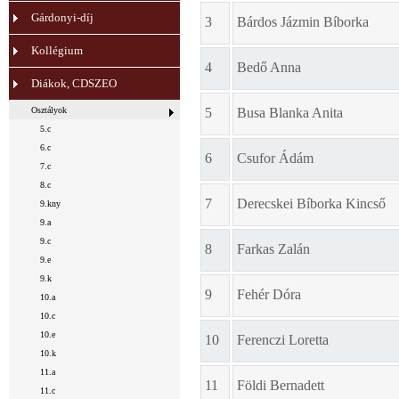
Gárdonyi-díj
3
Bárdos Jázmin Bíborka
Kollégium
4
Bedő Anna
Diákok, CDSZEO
Osztályok
5
Busa Blanka Anita
5.c
6.c
6
Csufor Ádám
7.c
8.c
7
Derecskei Bíborka Kincső
9.kny
9.a
9.c
8
Farkas Zalán
9.e
9.k
9
Fehér Dóra
10.a
10.c
10.e
10
Ferenczi Loretta
10.k
11.a
11
Földi Bernadett
11.c