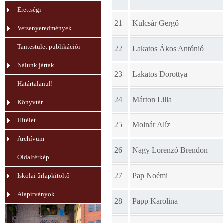
Érettségi
21
Kulcsár Gergő
Versenyeredmények
Tantestület publikációi
22
Lakatos Ákos Antónió
Nálunk jártak
23
Lakatos Dorottya
Határtalanul!
24
Márton Lilla
Könyvtár
Hitélet
25
Molnár Alíz
Archívum
26
Nagy Lorenzó Brendon
Oldaltérkép
27
Pap Noémi
Iskolai űrlapkitöltő
Alapítványok
28
Papp Karolina