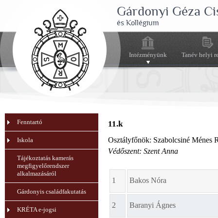
Gárdonyi Géza Ci
és Kollégium
Intézményünk
Tanév helyi r
Fenntartó
11.k
Osztályfőnök: Szabolcsiné Ménes R
Iskola
Védőszent: Szent Anna
Tájékoztatás kamerás
megfigyelőrendszer
alkalmazásáról
1
Bakos Nóra
Gárdonyis családfakutatás
2
Baranyi Ágnes
KRÉTA e-jogsi