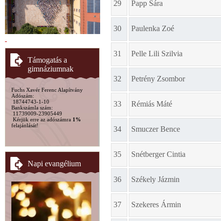
29
Papp Sára
30
Paulenka Zoé
31
Pelle Lili Szilvia
Támogatás a
gimnáziumnak
32
Petrény Zsombor
Fuchs Xavér Ferenc Alapítvány
Adószám:
18744743-1-10
33
Rémiás Máté
Bankszámla szám:
11739009-23905449
Kérjük erre az adószámra
1%
felajánlását!
34
Smuczer Bence
35
Snétberger Cintia
Napi evangélium
36
Székely Jázmin
37
Szekeres Ármin