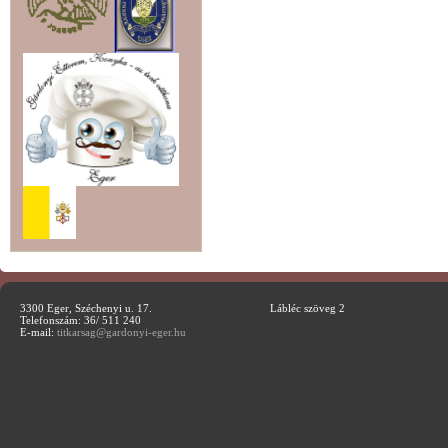
3300 Eger, Széchenyi u. 17.
Lábléc szöveg 2
Telefonszám: 36/ 511 240
E-mail:
titkarsag@gardonyi-eger.hu