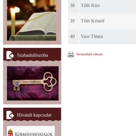
38
Tóth Kira
39
Tóth Kristóf
40
Vass Tímea
Szabadulószoba
Nyomtatható változat
Hivatali kapcsolat