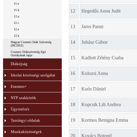
11.e
11.k
12
Hegedűs Anna Judit
12.a
12.c
13
Jaros Panni
12.e
12.k
14
Juhász Gábor
Magyar Ciszterci Diák Szövetség
(MCDSZ)
Ciszterci Diákszövetség Egri
Osztályának lapja
15
Kadlott Zétény Csaba
Diákújság
16
Kolozsi Anna
Iskolai közösségi szolgálat
Erasmus+
17
Koós Dániel
NTP szakkörök
18
Kopcsik Lili Andrea
Ügyintézés
19
Kormos Benigna Emma
Tantárgyi oldalak
Munkaközösségek
20
Kovács Botond