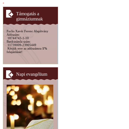
Támogatás a
gimnáziumnak
Fuchs Xavér Ferenc Alapítvány
Adószám:
18744743-1-10
Bankszámla szám:
11739009-23905449
Kérjük erre az adószámra
1%
felajánlását!
Napi evangélium