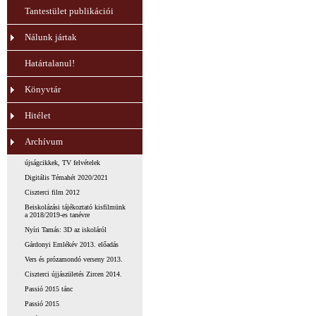
Tantestület publikációi
Nálunk jártak
Határtalanul!
Könyvtár
Hitélet
Archívum
újságcikkek, TV felvételek
Digitális Témahét 2020/2021
Ciszterci film 2012
Beiskolázási tájékoztató kisfilmünk
a 2018/2019-es tanévre
Nyíri Tamás: 3D az iskoláról
Gárdonyi Emlékév 2013. előadás
Vers és prózamondó verseny 2013.
Ciszterci újjászületés Zircen 2014.
Passió 2015 tánc
Passió 2015