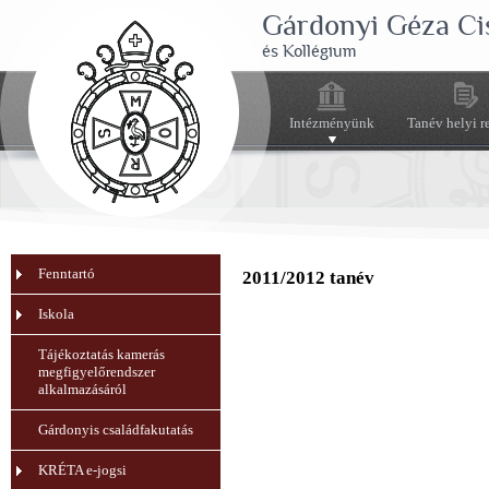
Gárdonyi Géza Ci
és Kollégium
Intézményünk
Tanév helyi r
Fenntartó
2011/2012 tanév
Iskola
Tájékoztatás kamerás
megfigyelőrendszer
alkalmazásáról
Gárdonyis családfakutatás
KRÉTA e-jogsi