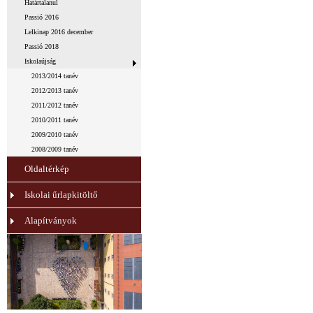
Határtalanul
Passió 2016
Lelkinap 2016 december
Passió 2018
Iskolaújság
2013/2014 tanév
2012/2013 tanév
2011/2012 tanév
2010/2011 tanév
2009/2010 tanév
2008/2009 tanév
Oldaltérkép
Iskolai űrlapkitöltő
Alapítványok