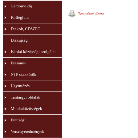
Gárdonyi-díj
Nyomtatható változat
Kollégium
Diákok, CDSZEO
Diákújság
Iskolai közösségi szolgálat
Erasmus+
NTP szakkörök
Ügyintézés
Tantárgyi oldalak
Munkaközösségek
Érettségi
Versenyeredmények