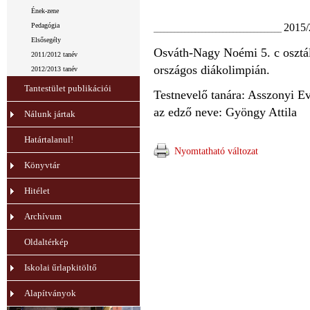
Ének-zene
2015/
Pedagógia
_____________________________________
Elsősegély
Osváth-Nagy Noémi 5. c osztály
2011/2012 tanév
országos diákolimpián.
2012/2013 tanév
Tantestület publikációi
Testnevelő tanára: Asszonyi Ev
az edző neve: Gyöngy Attila
Nálunk jártak
Határtalanul!
Nyomtatható változat
Könyvtár
Hitélet
Archívum
Oldaltérkép
Iskolai űrlapkitöltő
Alapítványok