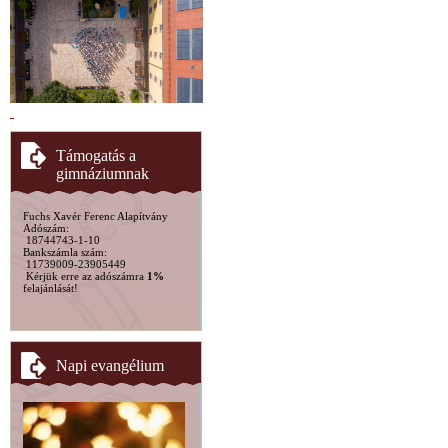
Támogatás a
gimnáziumnak
Fuchs Xavér Ferenc Alapítvány
Adószám:
18744743-1-10
Bankszámla szám:
11739009-23905449
Kérjük erre az adószámra
1%
felajánlását!
Napi evangélium