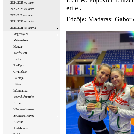
Ioan W. Popovici nemzet
2024/2025-ös tanév
ért el.
2023/2024-es tanév
2022/2023-as tanév
Edzője: Madarasi Gábor 
2021/2022-es tanév
2020/2021-es tanévig
Idegennyelv
Matematika
Magyar
Történelem
Fizika
Biológia
Civilizáció
Földrajz
Hittan
Informatika
Mozgóképkultúra
Kémia
Környezetismeret
Sporteredmények
Atlétika
Asztalitenisz