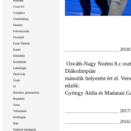
Birkózás
Cross-Fit
Cselgáncs
Cheerleading
Duatlon
Fekvenyomás
Floorball
Futás-Tájfutás
2018/
Karate
_____________________________________
Kézilabda
Kosárlabda
Osváth-Nagy Noémi 8.c osztá
Labdarúgás
Diákolimpián
Ökölvívás
második helyezést ért el. Ver
Úszás
edzők:
Sí
Gyöngy Attila és Madarasi G
Ritmikus gimnasztika
Röplabda
Torna
2017/
Tollaslabda
_____________________________________
Kötélugrás
2016/
_____________________________________
Rajz
Szakmai tantárgyak