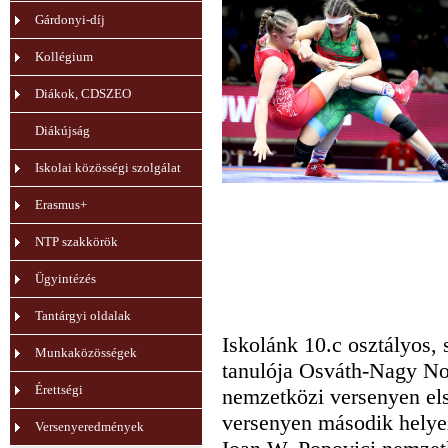
Gárdonyi-díj
Kollégium
Diákok, CDSZEO
Diákújság
Iskolai közösségi szolgálat
Erasmus+
NTP szakkörök
Ügyintézés
Tantárgyi oldalak
Iskolánk 10.c osztályos, 
Munkaközösségek
tanulója Osváth-Nagy No
Érettségi
nemzetközi versenyen els
versenyen második helye
Versenyeredmények