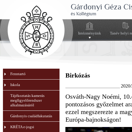
Gárdonyi Géza Ci
és Kollégium
Intézményünk
Tanév helyi r
Fenntartó
Birkózás
Iskola
2020/
_____________________________________
Osváth-Nagy Noémi, 10.c
Tájékoztatás kamerás
megfigyelőrendszer
pontozásos győzelmet ara
alkalmazásáról
ezzel megszerezte a magy
Gárdonyis családfakutatás
Európa-bajnokságon!
KRÉTA e-jogsi