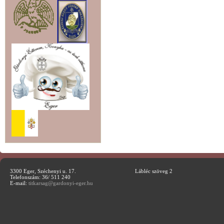
3300 Eger, Széchenyi u. 17.
Lábléc szöveg 2
Telefonszám: 36/ 511 240
E-mail:
titkarsag@gardonyi-eger.hu