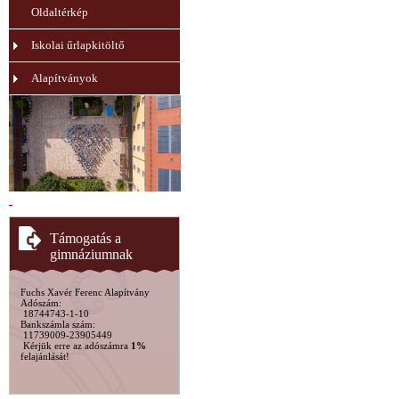
Oldaltérkép
Iskolai űrlapkitöltő
Alapítványok
Támogatás a
gimnáziumnak
Fuchs Xavér Ferenc Alapítvány
Adószám:
18744743-1-10
Bankszámla szám:
11739009-23905449
Kérjük erre az adószámra
1%
felajánlását!