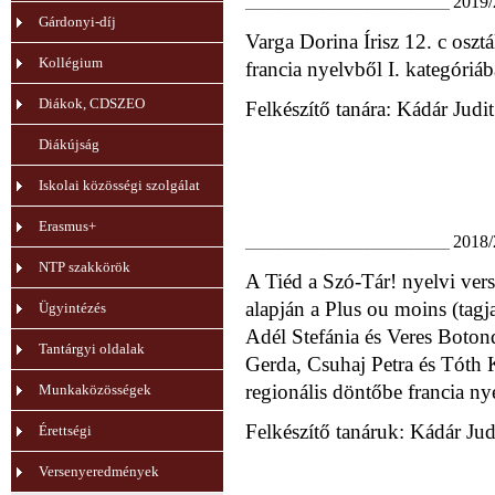
2019/
_____________________________________
Gárdonyi-díj
Varga Dorina Írisz 12. c oszt
Kollégium
francia nyelvből I. kategóriáb
Diákok, CDSZEO
Felkészítő tanára: Kádár Judi
Diákújság
Iskolai közösségi szolgálat
Erasmus+
2018/
_____________________________________
NTP szakkörök
A Tiéd a Szó-Tár! nyelvi ver
alapján a Plus ou moins (tagja
Ügyintézés
Adél Stefánia és Veres Botond 
Tantárgyi oldalak
Gerda, Csuhaj Petra és Tóth K
regionális döntőbe francia ny
Munkaközösségek
Felkészítő tanáruk: Kádár Jud
Érettségi
Versenyeredmények