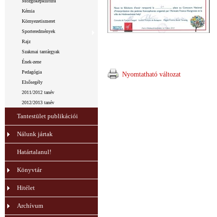
Mozgóképkultúra
Kémia
Környezetismeret
Sporteredmények
Rajz
Szakmai tantárgyak
Ének-zene
Pedagógia
Nyomtatható változat
Elsősegély
2011/2012 tanév
2012/2013 tanév
Tantestület publikációi
Nálunk jártak
Határtalanul!
Könyvtár
Hitélet
Archívum