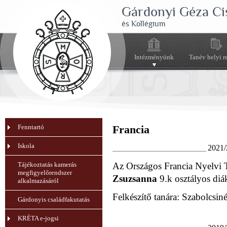
Gárdonyi Géza Ci
és Kollégium
Intézményünk
Tanév helyi r
Fenntartó
Francia
Iskola
2021/
_____________________________________
Tájékoztatás kamerás
Az Országos Francia Nyelvi
megfigyelőrendszer
Zsuzsanna
9.k osztályos diák
alkalmazásáról
Felkészítő tanára: Szabolcsin
Gárdonyis családfakutatás
KRÉTA e-jogsi