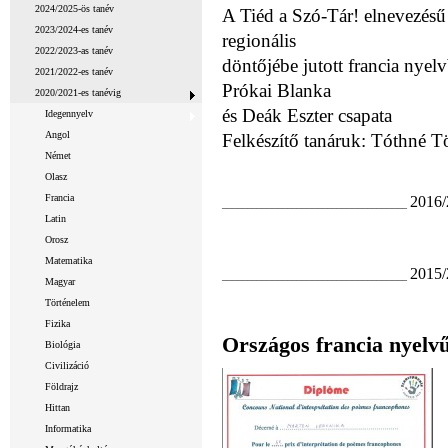
2024/2025-ös tanév
A Tiéd a Szó-Tár! elnevezésű 
2023/2024-es tanév
regionális
2022/2023-as tanév
döntőjébe jutott francia nyel
2021/2022-es tanév
Prókai Blanka
2020/2021-es tanévig
és Deák Eszter csapata
Idegennyelv
Angol
Felkészítő tanáruk: Tóthné 
Német
Olasz
Francia
2016/
_____________________________________
Latin
Orosz
Matematika
2015/
_____________________________________
Magyar
Történelem
Fizika
Országos francia nyelv
Biológia
Civilizáció
Földrajz
Hittan
Informatika