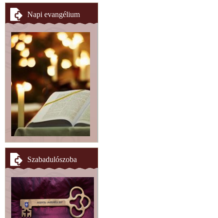
Napi evangélium
Szabadulószoba