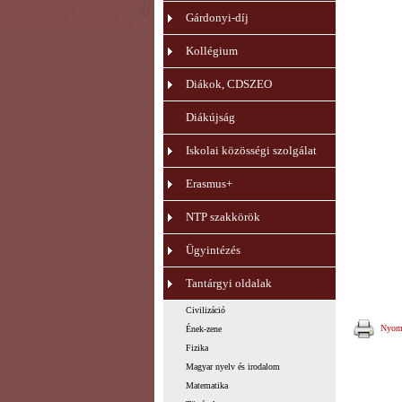
Gárdonyi-díj
Kollégium
Diákok, CDSZEO
Diákújság
Iskolai közösségi szolgálat
Erasmus+
NTP szakkörök
Ügyintézés
Tantárgyi oldalak
Civilizáció
Nyomt
Ének-zene
Fizika
Magyar nyelv és irodalom
Matematika