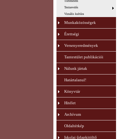
Történelem
Testnevelés
Vizuális kultúra
Munkaközösségek
Érettségi
Versenyeredmények
Tantestület publikációi
Nálunk jártak
Határtalanul!
Könyvtár
Hitélet
Archívum
Oldaltérkép
Iskolai űrlapkitöltő