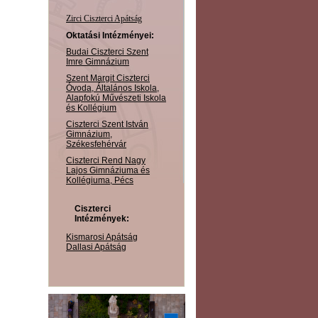
Zirci Ciszterci Apátság
Oktatási Intézményei:
Budai Ciszterci Szent
Imre Gimnázium
Szent Margit Ciszterci
Óvoda, Általános Iskola,
Alapfokú Művészeti Iskola
és Kollégium
Ciszterci Szent István
Gimnázium,
Székesfehérvár
Ciszterci Rend Nagy
Lajos Gimnáziuma és
Kollégiuma, Pécs
Ciszterci
Intézmények:
Kismarosi Apátság
Dallasi Apátság