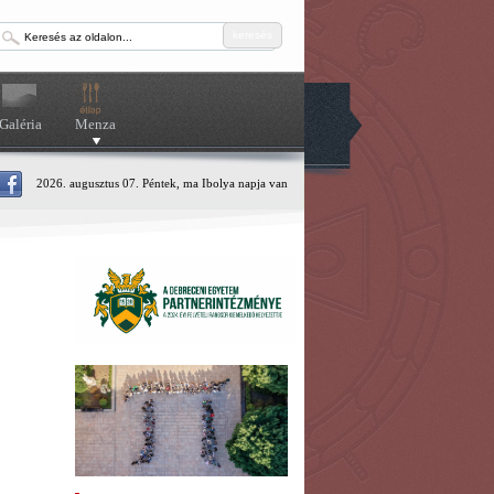
keresés
Galéria
Menza
2026. augusztus 07. Péntek, ma Ibolya napja van