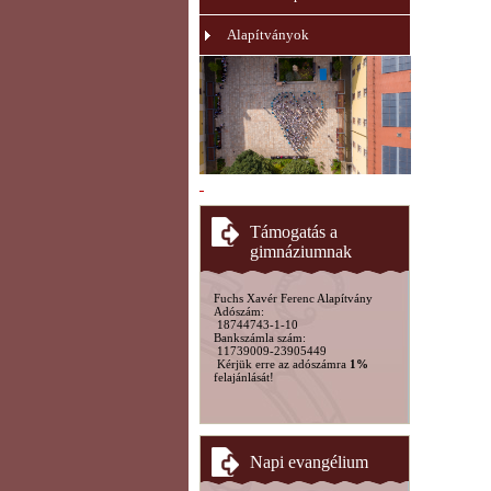
Alapítványok
Támogatás a
gimnáziumnak
Fuchs Xavér Ferenc Alapítvány
Adószám:
18744743-1-10
Bankszámla szám:
11739009-23905449
Kérjük erre az adószámra
1%
felajánlását!
Napi evangélium