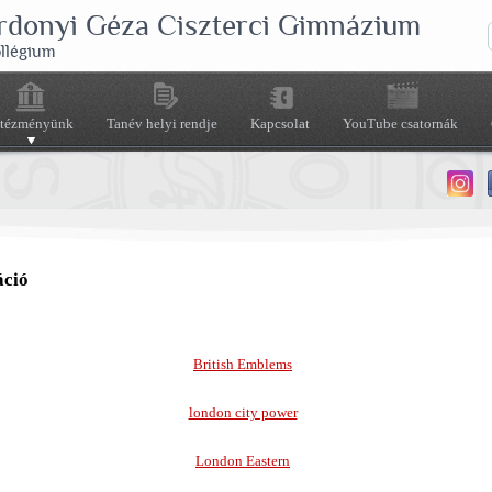
rdonyi Géza Ciszterci Gimnázium
ollégium
ntézményünk
Tanév helyi rendje
Kapcsolat
YouTube csatornák
áció
British Emblems
london city power
London Eastern