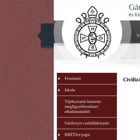
Gá
és K
I
Fenntartó
Civiliz
Iskola
Tájékoztatás kamerás
megfigyelőrendszer
alkalmazásáról
Gárdonyis családfakutatás
KRÉTA e-jogsi