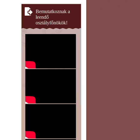
Bemutatkoznak a
leendő
osztályfőnökök!