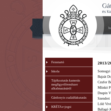
Gá
és K
I
Fenntartó
2013/2
Iskola
Somogyi 
Bajzát Do
Tájékoztatás kamerás
Czufor Bá
megfigyelőrendszer
Mlinkó Pé
alkalmazásáról
Dsupin Vi
Gárdonyis családfakutatás
Szendrei 
Lólé Vivi
KRÉTA e-jogsi
Ballagó J