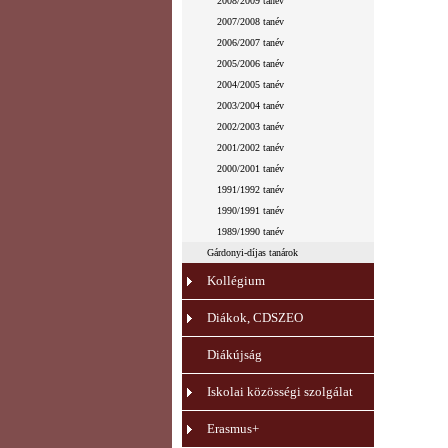
2008/2009 tanév
2007/2008 tanév
2006/2007 tanév
2005/2006 tanév
2004/2005 tanév
2003/2004 tanév
2002/2003 tanév
2001/2002 tanév
2000/2001 tanév
1991/1992 tanév
1990/1991 tanév
1989/1990 tanév
Gárdonyi-díjas tanárok
Kollégium
Diákok, CDSZEO
Diákújság
Iskolai közösségi szolgálat
Erasmus+