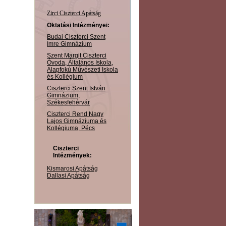
Zirci Ciszterci Apátság
Oktatási Intézményei:
Budai Ciszterci Szent
Imre Gimnázium
Szent Margit Ciszterci
Óvoda, Általános Iskola,
Alapfokú Művészeti Iskola
és Kollégium
Ciszterci Szent István
Gimnázium,
Székesfehérvár
Ciszterci Rend Nagy
Lajos Gimnáziuma és
Kollégiuma, Pécs
Ciszterci
Intézmények:
Kismarosi Apátság
Dallasi Apátság