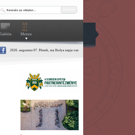
keresés
Galéria
Menza
2026. augusztus 07. Péntek, ma Ibolya napja van