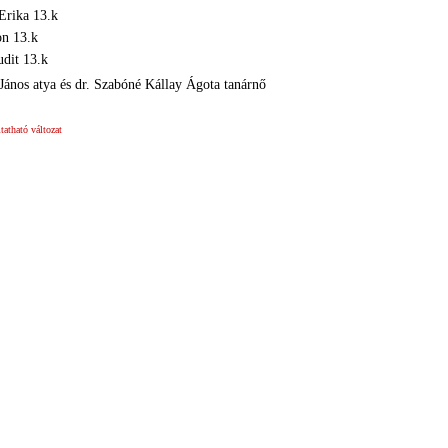
Erika 13.k
on 13.k
dit 13.k
ános atya és dr. Szabóné Kállay Ágota tanárnő
atható változat