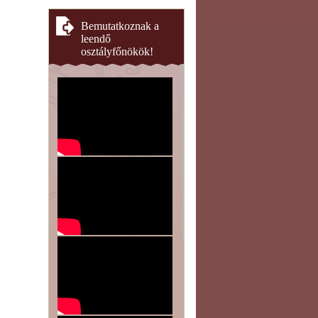
Bemutatkoznak a
leendő
osztályfőnökök!