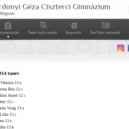
rdonyi Géza Ciszterci Gimnázium
ollégium
ntézményünk
Tanév helyi rendje
Kapcsolat
YouTube csatornák
014 tanév
Viktória 13.e
rina Rita 12.c
lint József 12.c
ter 12.c
ola Virág 13.a
Lídia 13.c
en 13.e
úlia 13.k