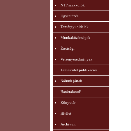
NTP szakkörök
Ügyintézés
Tantárgyi oldalak
Munkaközösségek
Érettségi
Versenyeredmények
Tantestület publikációi
Nálunk jártak
Határtalanul!
Könyvtár
Hitélet
Archívum