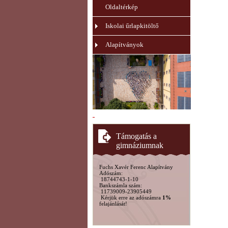
Oldaltérkép
Iskolai űrlapkitöltő
Alapítványok
Támogatás a
gimnáziumnak
Fuchs Xavér Ferenc Alapítvány
Adószám:
18744743-1-10
Bankszámla szám:
11739009-23905449
Kérjük erre az adószámra
1%
felajánlását!