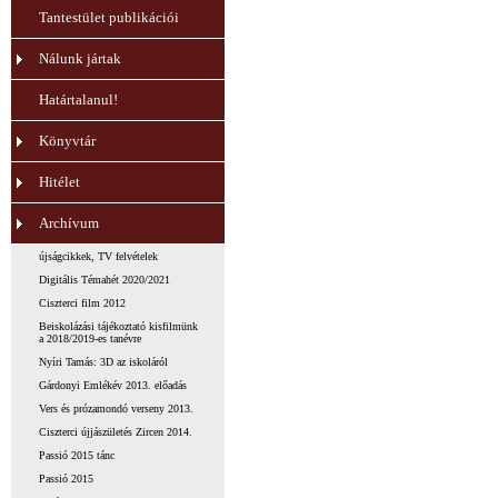
Tantestület publikációi
Nálunk jártak
Határtalanul!
Könyvtár
Hitélet
Archívum
újságcikkek, TV felvételek
Digitális Témahét 2020/2021
Ciszterci film 2012
Beiskolázási tájékoztató kisfilmünk
a 2018/2019-es tanévre
Nyíri Tamás: 3D az iskoláról
Gárdonyi Emlékév 2013. előadás
Vers és prózamondó verseny 2013.
Ciszterci újjászületés Zircen 2014.
Passió 2015 tánc
Passió 2015