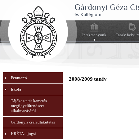
Gárdonyi Géza Ci
és Kollégium
Intézményünk
Tanév helyi r
Fenntartó
2008/2009 tanév
Iskola
Tájékoztatás kamerás
megfigyelőrendszer
alkalmazásáról
Gárdonyis családfakutatás
KRÉTA e-jogsi