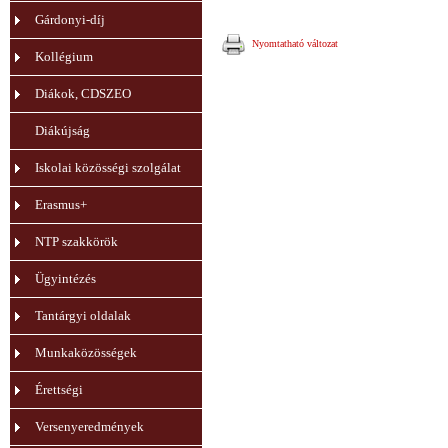
Gárdonyi-díj
Nyomtatható változat
Kollégium
Diákok, CDSZEO
Diákújság
Iskolai közösségi szolgálat
Erasmus+
NTP szakkörök
Ügyintézés
Tantárgyi oldalak
Munkaközösségek
Érettségi
Versenyeredmények