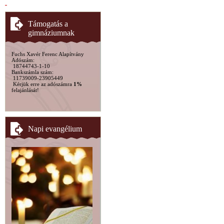
Támogatás a
gimnáziumnak
Fuchs Xavér Ferenc Alapítvány
Adószám:
18744743-1-10
Bankszámla szám:
11739009-23905449
Kérjük erre az adószámra
1%
felajánlását!
Napi evangélium