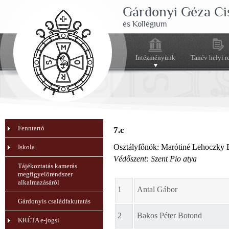
Gárdonyi Géza Ci
és Kollégium
Intézményünk
Tanév helyi r
Fenntartó
7.c
Osztályfőnök: Marótiné Lehoczky 
Iskola
Védőszent: Szent Pio atya
Tájékoztatás kamerás
megfigyelőrendszer
alkalmazásáról
1
Antal Gábor
Gárdonyis családfakutatás
2
Bakos Péter Botond
KRÉTA e-jogsi