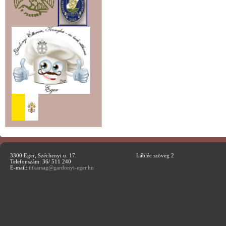
3300 Eger, Széchenyi u. 17.
Lábléc szöveg 2
Telefonszám: 36/ 511 240
E-mail:
titkarsag@gardonyi-eger.hu