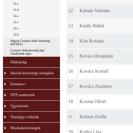
11.e
11.k
12
Kámán Valentin
12.a
12.c
13
Király Bálint
12.e
12.k
14
Kiss Roxána
Magyar Ciszterci Diák Szövetség
(MCDSZ)
Ciszterci Diákszövetség Egri
Osztályának lapja
15
Kovács Benjámin
Diákújság
16
Kovács Kornél
Iskolai közösségi szolgálat
Erasmus+
17
Kovács Zsombor
NTP szakkörök
18
Kozma Olivér
Ügyintézés
Kriston Zsófia
Tantárgyi oldalak
19
Munkaközösségek
20
Kulics Liza