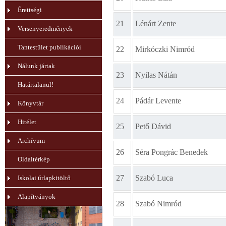
Érettségi
21
Lénárt Zente
Versenyeredmények
Tantestület publikációi
22
Mirkóczki Nimród
Nálunk jártak
23
Nyilas Nátán
Határtalanul!
24
Pádár Levente
Könyvtár
Hitélet
25
Pető Dávid
Archívum
26
Séra Pongrác Benedek
Oldaltérkép
27
Szabó Luca
Iskolai űrlapkitöltő
Alapítványok
28
Szabó Nimród