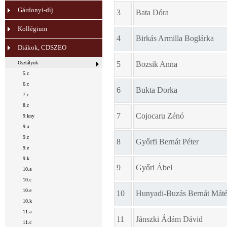
Gárdonyi-díj
3
Bata Dóra
Kollégium
4
Birkás Armilla Boglárka
Diákok, CDSZEO
Osztályok
5
Bozsik Anna
5.c
6.c
6
Bukta Dorka
7.c
8.c
7
Cojocaru Zénó
9.kny
9.a
9.c
8
Győrfi Bernát Péter
9.e
9.k
9
Győri Ábel
10.a
10.c
10.e
10
Hunyadi-Buzás Bernát Mát
10.k
11.a
11
Jánszki Ádám Dávid
11.c