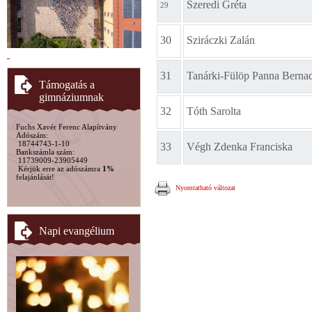
Szeredi Gréta
29
30
Sziráczki Zalán
31
Tanárki-Fülöp Panna Bernad
Támogatás a
gimnáziumnak
32
Tóth Sarolta
Fuchs Xavér Ferenc Alapítvány
Adószám:
18744743-1-10
33
Végh Zdenka Franciska
Bankszámla szám:
11739009-23905449
Kérjük erre az adószámra
1%
felajánlását!
Nyomtatható változat
Napi evangélium