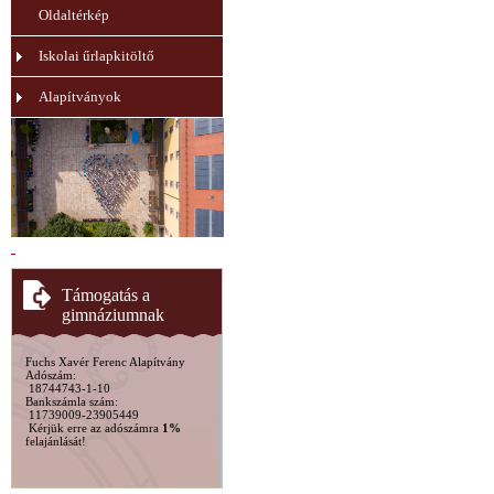
Oldaltérkép
Iskolai űrlapkitöltő
Alapítványok
Támogatás a
gimnáziumnak
Fuchs Xavér Ferenc Alapítvány
Adószám:
18744743-1-10
Bankszámla szám:
11739009-23905449
Kérjük erre az adószámra
1%
felajánlását!