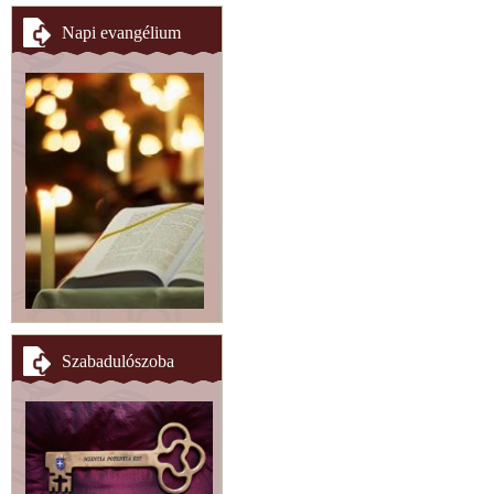
Napi evangélium
Szabadulószoba