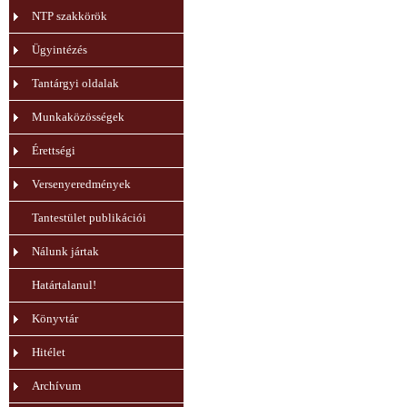
NTP szakkörök
Ügyintézés
Tantárgyi oldalak
Munkaközösségek
Érettségi
Versenyeredmények
Tantestület publikációi
Nálunk jártak
Határtalanul!
Könyvtár
Hitélet
Archívum