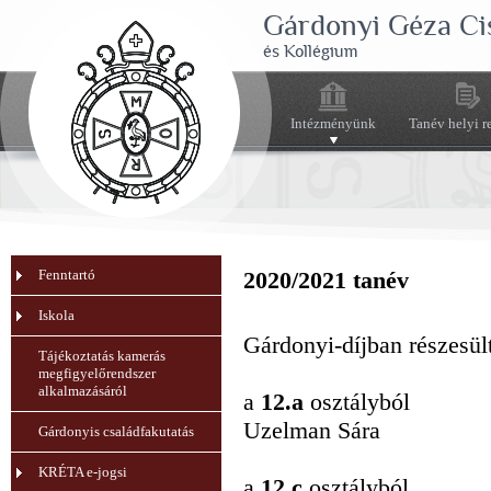
Gárdonyi Géza Ci
és Kollégium
Intézményünk
Tanév helyi r
Fenntartó
2020/2021 tanév
Iskola
Gárdonyi-díjban részesült
Tájékoztatás kamerás
megfigyelőrendszer
alkalmazásáról
a
12.a
osztályból
Uzelman Sára
Gárdonyis családfakutatás
KRÉTA e-jogsi
a
12.c
osztályból