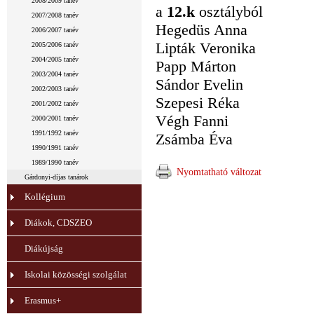
2008/2009 tanév
a
12.k
osztályból
2007/2008 tanév
Hegedüs Anna
2006/2007 tanév
Lipták Veronika
2005/2006 tanév
2004/2005 tanév
Papp Márton
2003/2004 tanév
Sándor Evelin
2002/2003 tanév
Szepesi Réka
2001/2002 tanév
Végh Fanni
2000/2001 tanév
1991/1992 tanév
Zsámba Éva
1990/1991 tanév
1989/1990 tanév
Nyomtatható változat
Gárdonyi-díjas tanárok
Kollégium
Diákok, CDSZEO
Diákújság
Iskolai közösségi szolgálat
Erasmus+