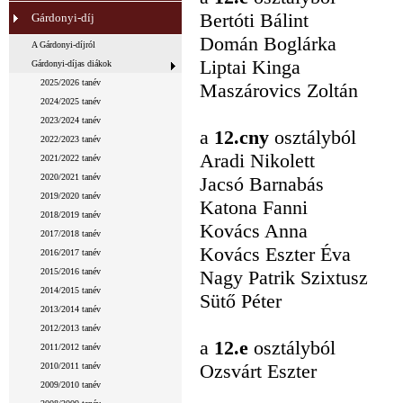
Bertóti Bálint
Gárdonyi-díj
Domán Boglárka
A Gárdonyi-díjról
Liptai Kinga
Gárdonyi-díjas diákok
2025/2026 tanév
Maszárovics Zoltán
2024/2025 tanév
2023/2024 tanév
a
12.cny
osztályból
2022/2023 tanév
Aradi Nikolett
2021/2022 tanév
2020/2021 tanév
Jacsó Barnabás
2019/2020 tanév
Katona Fanni
2018/2019 tanév
Kovács Anna
2017/2018 tanév
Kovács Eszter Éva
2016/2017 tanév
2015/2016 tanév
Nagy Patrik Szixtusz
2014/2015 tanév
Sütő Péter
2013/2014 tanév
2012/2013 tanév
a
12.e
osztályból
2011/2012 tanév
Ozsvárt Eszter
2010/2011 tanév
2009/2010 tanév