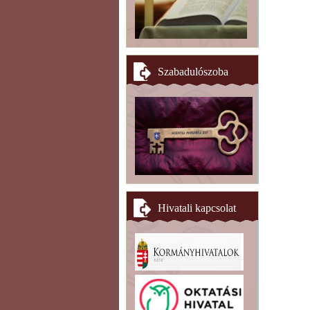
Szabadulószoba
Hivatali kapcsolat