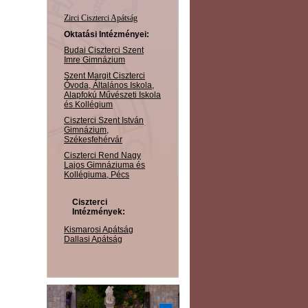
Zirci Ciszterci Apátság
Oktatási Intézményei:
Budai Ciszterci Szent
Imre Gimnázium
Szent Margit Ciszterci
Óvoda, Általános Iskola,
Alapfokú Művészeti Iskola
és Kollégium
Ciszterci Szent István
Gimnázium,
Székesfehérvár
Ciszterci Rend Nagy
Lajos Gimnáziuma és
Kollégiuma, Pécs
Ciszterci
Intézmények:
Kismarosi Apátság
Dallasi Apátság