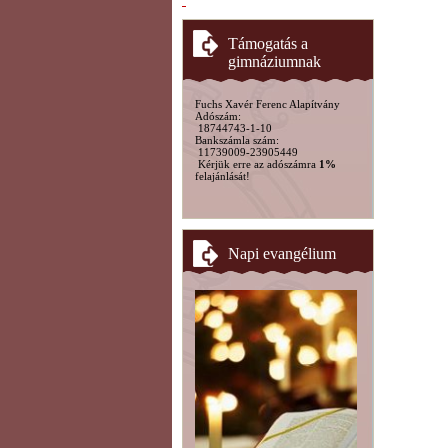
Támogatás a
gimnáziumnak
Fuchs Xavér Ferenc Alapítvány
Adószám:
18744743-1-10
Bankszámla szám:
11739009-23905449
Kérjük erre az adószámra
1%
felajánlását!
Napi evangélium