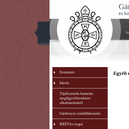
Gá
és K
I
Fenntartó
Egyéb
Iskola
Tájékoztatás kamerás
megfigyelőrendszer
alkalmazásáról
Gárdonyis családfakutatás
KRÉTA e-jogsi