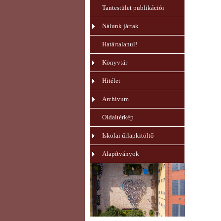
Tantestület publikációi
Nálunk jártak
Határtalanul!
Könyvtár
Hitélet
Archívum
Oldaltérkép
Iskolai űrlapkitöltő
Alapítványok