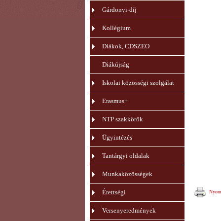
Gárdonyi-díj
Kollégium
Diákok, CDSZEO
Diákújság
Iskolai közösségi szolgálat
Erasmus+
NTP szakkörök
Ügyintézés
Tantárgyi oldalak
Munkaközösségek
Érettségi
Nyomt
Versenyeredmények