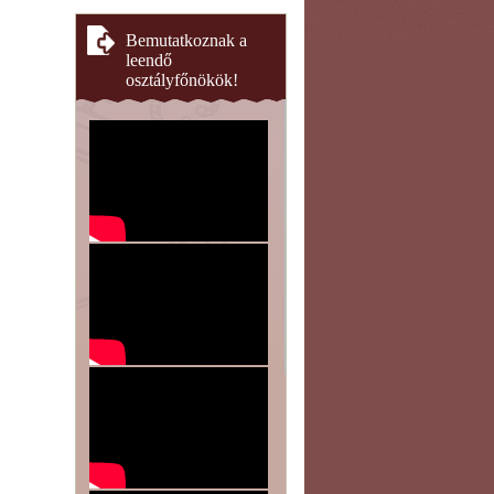
Bemutatkoznak a
leendő
osztályfőnökök!