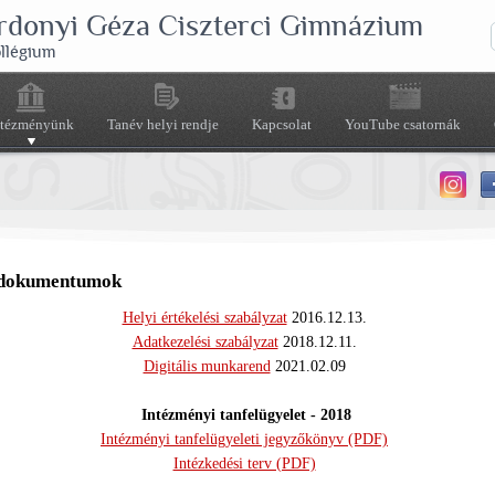
rdonyi Géza Ciszterci Gimnázium
ollégium
ntézményünk
Tanév helyi rendje
Kapcsolat
YouTube csatornák
 dokumentumok
Helyi értékelési szabályzat
2016.12.13.
Adatkezelési szabályzat
2018.12.11.
Digitális munkarend
2021.02.09
Intézményi tanfelügyelet - 2018
Intézményi tanfelügyeleti jegyzőkönyv (PDF)
Intézkedési terv (PDF)