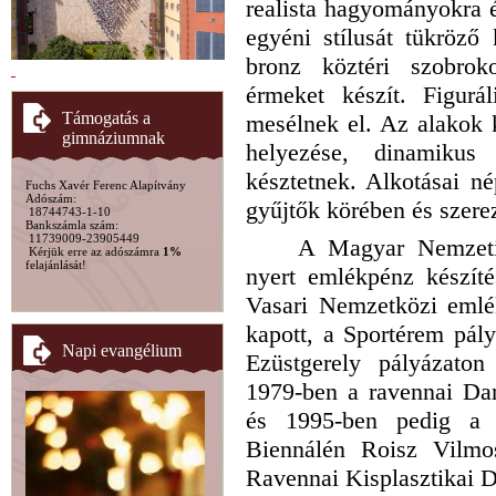
realista hagyományokra 
egyéni stílusát tükröző
bronz köztéri szobroko
érmeket készít. Figurál
Támogatás a
mesélnek el. Az alakok 
gimnáziumnak
helyezése, dinamikus
késztetnek. Alkotásai né
Fuchs Xavér Ferenc Alapítvány
Adószám:
gyűjtők körében és szere
18744743-1-10
Bankszámla szám:
11739009-23905449
A Magyar Nemzeti
Kérjük erre az adószámra
1%
felajánlását!
nyert emlékpénz készíté
Vasari Nemzetközi emlék
kapott, a Sportérem pályá
Napi evangélium
Ezüstgerely pályázaton
1979-ben a ravennai Dan
és 1995-ben pedig a 
Biennálén Roisz Vilmos
Ravennai Kisplasztikai D