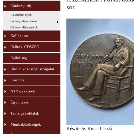
sor.
Gárdonyi-díj
A Gárdonyi-díjról
Gárdonyi-díjas diákok
Gárdonyi-díjas tanárok
Kollégium
Diákok, CDSZEO
Diákújság
Iskolai közösségi szolgálat
Erasmus+
NTP szakkörök
Ügyintézés
Tantárgyi oldalak
Munkaközösségek
Készítette: Kutas László