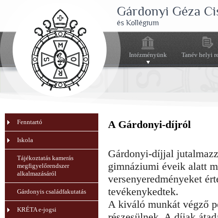
Gárdonyi Géza Ci
és Kollégium
Intézményünk
Tanév helyi r
Fenntartó
A Gárdonyi-díjról
Iskola
Gárdonyi-díjjal jutalmaz
Tájékoztatás kamerás
gimnáziumi éveik alatt 
megfigyelőrendszer
alkalmazásáról
versenyeredményeket érte
tevékenykedtek.
Gárdonyis családfakutatás
A kiváló munkát végző p
KRÉTA e-jogsi
részesülnek. A díjak átad