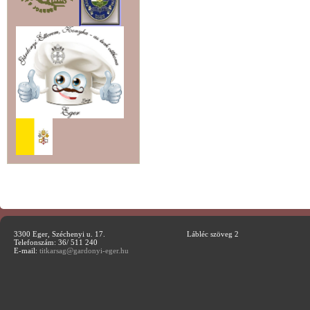
3300 Eger, Széchenyi u. 17.
Lábléc szöveg 2
Telefonszám: 36/ 511 240
E-mail:
titkarsag@gardonyi-eger.hu