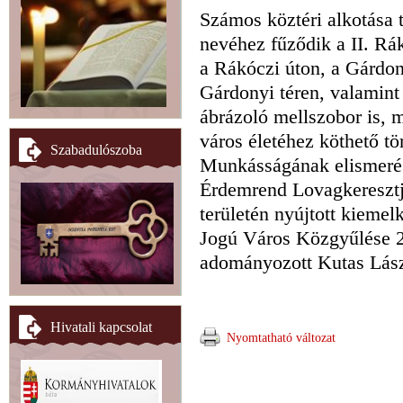
Számos köztéri alkotása 
nevéhez fűződik a II. Rá
a Rákóczi úton, a Gárdon
Gárdonyi téren, valamint
ábrázoló mellszobor is, m
város életéhez köthető t
Szabadulószoba
Munkásságának elismerés
Érdemrend Lovagkeresztjé
területén nyújtott kieme
Jogú Város Közgyűlése 2
adományozott Kutas Lász
Hivatali kapcsolat
Nyomtatható változat