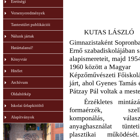
Érettségi
Versenyeredmények
Tantestület publikációi
KUTAS LÁSZLÓ
Nálunk jártak
Gimnazistaként Sopronb
Határtalanul!
Ernő szabadiskolájában sa
alapismereteit, majd 195
Könyvtár
1960 között a Magyar
Hitélet
Képzőművészeti Főiskol
járt, ahol Gyenes Tamás 
Archívum
Pátzay Pál voltak a meste
Oldaltérkép
Érzékletes mintázá
Iskolai űrlapkitöltő
formaérzék, szell
komponálás, válasz
Alapítványok
anyaghasználat tünte
plasztikai működés