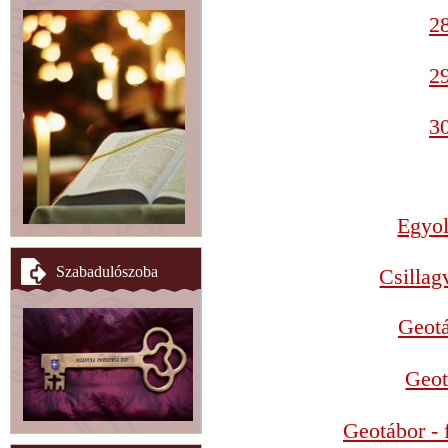
28
29
30
Egyol
Szabadulószoba
Csillag
Geotá
Geot
Geotábor - 