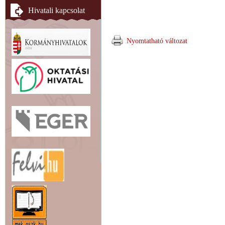
Hivatali kapcsolat
Nyomtatható változat