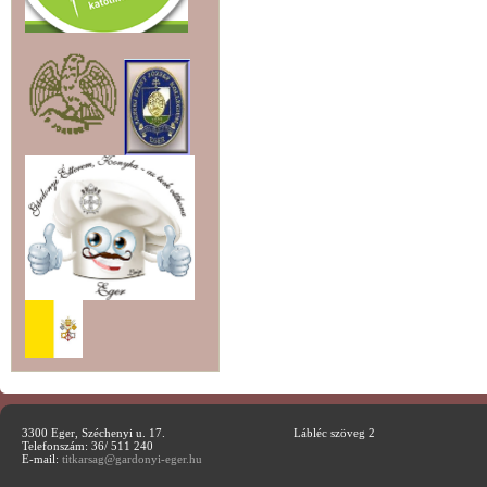
3300 Eger, Széchenyi u. 17.
Lábléc szöveg 2
Telefonszám: 36/ 511 240
E-mail:
titkarsag@gardonyi-eger.hu