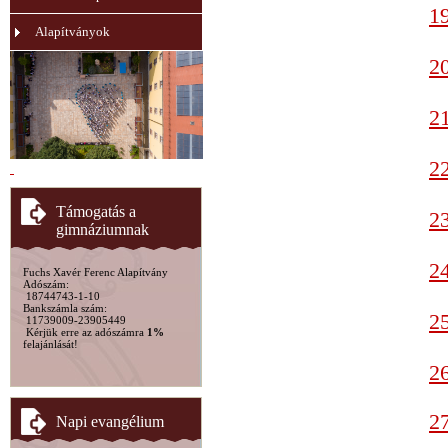
19
Alapítványok
20
21
22
Támogatás a
23
gimnáziumnak
24
Fuchs Xavér Ferenc Alapítvány
Adószám:
18744743-1-10
Bankszámla szám:
25
11739009-23905449
Kérjük erre az adószámra
1%
felajánlását!
26
27
Napi evangélium