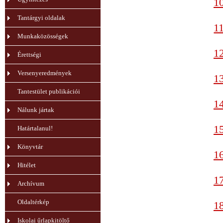
10
Tantárgyi oldalak
11
Munkaközösségek
12
Érettségi
Versenyeredmények
13
Tantestület publikációi
14
Nálunk jártak
15
Határtalanul!
Könyvtár
16
Hitélet
17
Archívum
Oldaltérkép
18
Iskolai űrlapkitöltő