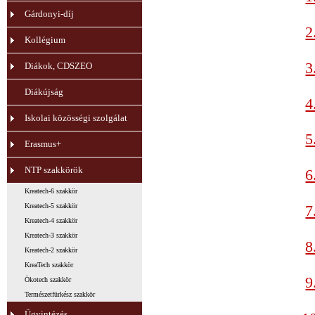
Gárdonyi-díj
2
Kollégium
3
Diákok, CDSZEO
Diákújság
4
Iskolai közösségi szolgálat
5
Erasmus+
NTP szakkörök
6
Kreatech-6 szakkör
Kreatech-5 szakkör
7
Kreatech-4 szakkör
Kreatech-3 szakkör
8
Kreatech-2 szakkör
KreaTech szakkör
9
Ökotech szakkör
Természetfürkész szakkör
Ügyintézés