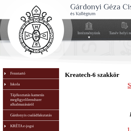
Gárdonyi Géza Ci
és Kollégium
Intézményünk
Tanév helyi r
Fenntartó
Kreatech-6 szakkör
S
Iskola
Tájékoztatás kamerás
megfigyelőrendszer
alkalmazásáról
Gárdonyis családfakutatás
KRÉTA e-jogsi
1