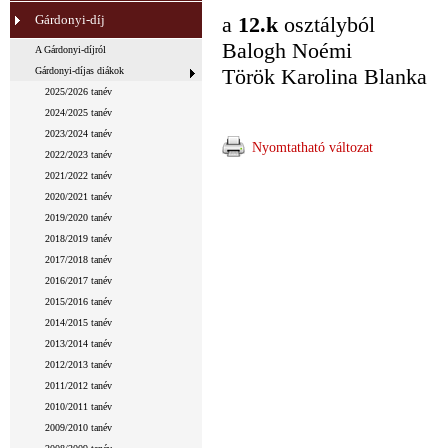
Gárdonyi-díj
a
12.k
osztályból
Balogh Noémi
A Gárdonyi-díjról
Török Karolina Blanka
Gárdonyi-díjas diákok
2025/2026 tanév
2024/2025 tanév
2023/2024 tanév
Nyomtatható változat
2022/2023 tanév
2021/2022 tanév
2020/2021 tanév
2019/2020 tanév
2018/2019 tanév
2017/2018 tanév
2016/2017 tanév
2015/2016 tanév
2014/2015 tanév
2013/2014 tanév
2012/2013 tanév
2011/2012 tanév
2010/2011 tanév
2009/2010 tanév