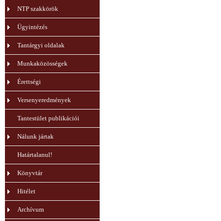
NTP szakkörök
Ügyintézés
Tantárgyi oldalak
Munkaközösségek
Érettségi
Versenyeredmények
Tantestület publikációi
Nálunk jártak
Határtalanul!
Könyvtár
Hitélet
Archívum