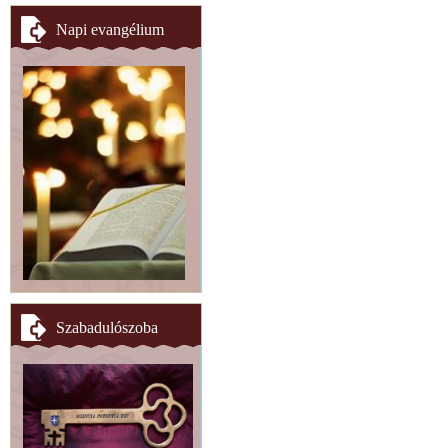
Napi evangélium
Szabadulószoba