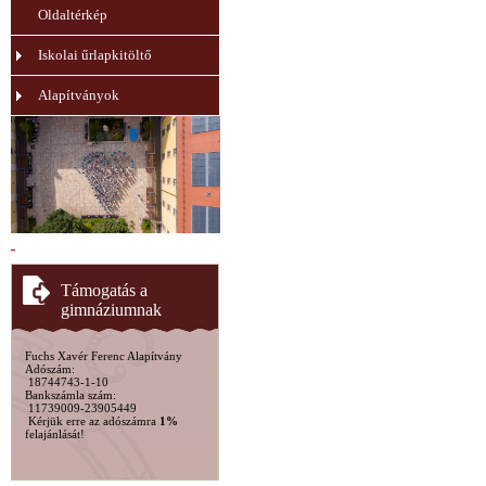
Oldaltérkép
Iskolai űrlapkitöltő
Alapítványok
Támogatás a
gimnáziumnak
Fuchs Xavér Ferenc Alapítvány
Adószám:
18744743-1-10
Bankszámla szám:
11739009-23905449
Kérjük erre az adószámra
1%
felajánlását!