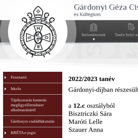
Gárdonyi Géza Ci
és Kollégium
Intézményünk
Tanév helyi r
Fenntartó
2022/2023 tanév
Gárdonyi-díjban részesült
Iskola
Tájékoztatás kamerás
a
12.c
osztályból
megfigyelőrendszer
alkalmazásáról
Bisztriczki Sára
Maróti Lelle
Gárdonyis családfakutatás
Szauer Anna
KRÉTA e-jogsi