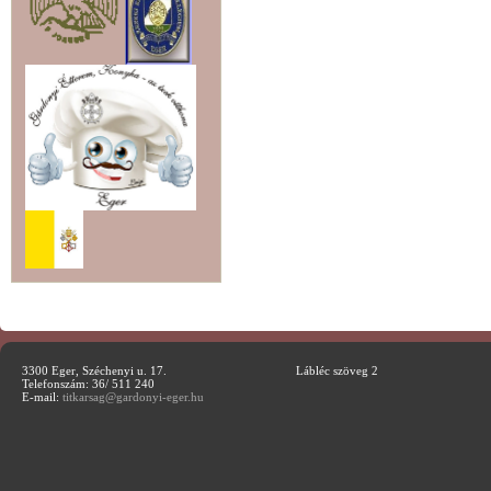
3300 Eger, Széchenyi u. 17.
Lábléc szöveg 2
Telefonszám: 36/ 511 240
E-mail:
titkarsag@gardonyi-eger.hu