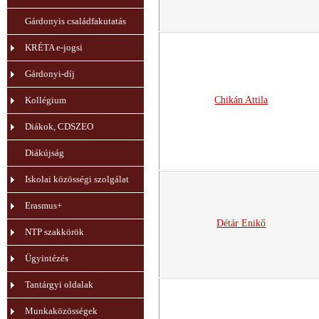
Gárdonyis családfakutatás
KRÉTA e-jogsi
Gárdonyi-díj
Kollégium
Chikán Attila
Diákok, CDSZEO
Diákújság
Iskolai közösségi szolgálat
Erasmus+
Détár Enikő
NTP szakkörök
Ügyintézés
Tantárgyi oldalak
Munkaközösségek