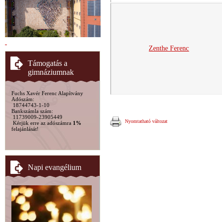
Zenthe Ferenc
Támogatás a
gimnáziumnak
Fuchs Xavér Ferenc Alapítvány
Adószám:
18744743-1-10
Bankszámla szám:
11739009-23905449
Nyomtatható változat
Kérjük erre az adószámra
1%
felajánlását!
Napi evangélium