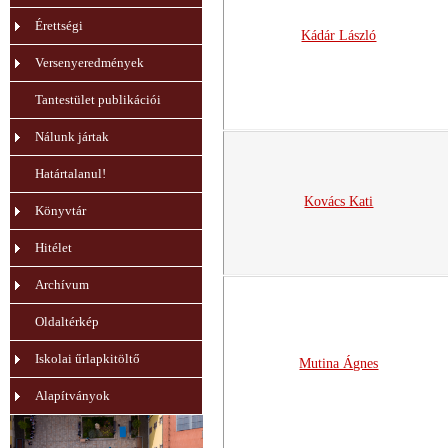
Érettségi
Kádár László
Versenyeredmények
Tantestület publikációi
Nálunk jártak
Határtalanul!
Kovács Kati
Könyvtár
Hitélet
Archívum
Oldaltérkép
Iskolai űrlapkitöltő
Mutina Ágnes
Alapítványok