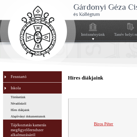
Gárdonyi Géza Ci
és Kollégium
Intézményünk
Tanév helyi r
Fenntartó
Híres diákjaink
Iskola
Történetünk
Névadónkról
Híres diákjaink
Alapítványi dokumentumok
Biros Péter
Tájékoztatás kamerás
megfigyelőrendszer
alkalmazásáról