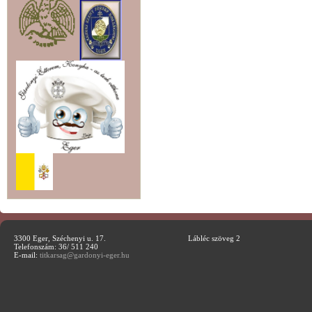
3300 Eger, Széchenyi u. 17.
Lábléc szöveg 2
Telefonszám: 36/ 511 240
E-mail:
titkarsag@gardonyi-eger.hu