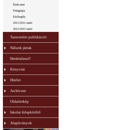
Ének-zene
Pedagógia
Elsősegély
2011/2012 tanév
2012/2013 tanév
Tantestület publikációi
Nálunk jártak
Határtalanul!
Könyvtár
Hitélet
Archívum
Oldaltérkép
Iskolai űrlapkitöltő
Alapítványok