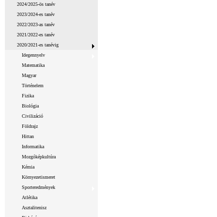
2024/2025-ös tanév
2023/2024-es tanév
2022/2023-as tanév
2021/2022-es tanév
2020/2021-es tanévig
Idegennyelv
Matematika
Magyar
Történelem
Fizika
Biológia
Civilizáció
Földrajz
Hittan
Informatika
Mozgóképkultúra
Kémia
Környezetismeret
Sporteredmények
Atlétika
Asztalitenisz