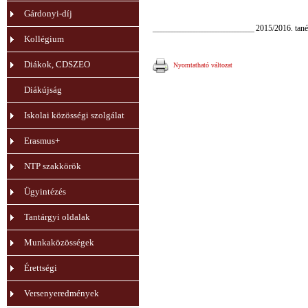
Gárdonyi-díj
2015/2016. tan
_____________________________________
Kollégium
Diákok, CDSZEO
Nyomtatható változat
Diákújság
Iskolai közösségi szolgálat
Erasmus+
NTP szakkörök
Ügyintézés
Tantárgyi oldalak
Munkaközösségek
Érettségi
Versenyeredmények