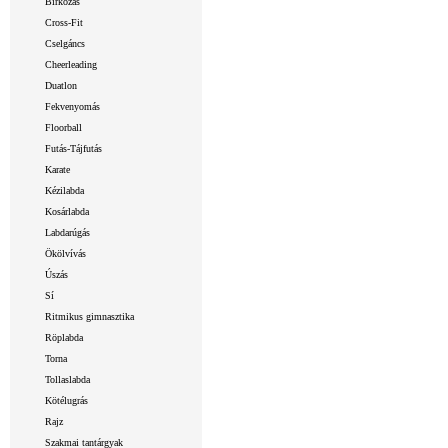
Birkózás
Cross-Fit
Cselgáncs
Cheerleading
Duatlon
Fekvenyomás
Floorball
Futás-Tájfutás
Karate
Kézilabda
Kosárlabda
Labdarúgás
Ökölvívás
Úszás
Sí
Ritmikus gimnasztika
Röplabda
Torna
Tollaslabda
Kötélugrás
Rajz
Szakmai tantárgyak