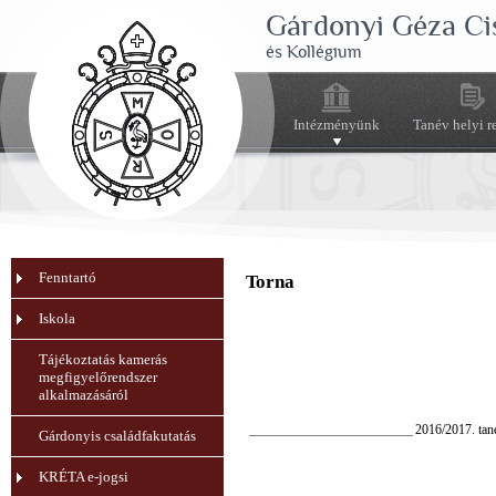
Gárdonyi Géza Ci
és Kollégium
Intézményünk
Tanév helyi r
Fenntartó
Torna
Iskola
Tájékoztatás kamerás
megfigyelőrendszer
alkalmazásáról
2016/2017. tan
_____________________________________
Gárdonyis családfakutatás
KRÉTA e-jogsi