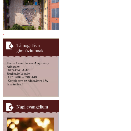
Támogatás a
gimnáziumnak
Fuchs Xavér Ferenc Alapítvány
Adószám:
18744743-1-10
Bankszámla szám:
11739009-23905449
Kérjük erre az adószámra
1%
felajánlását!
Napi evangélium