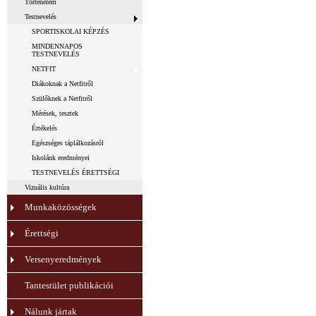
Történelem
Testnevelés
SPORTISKOLAI KÉPZÉS
MINDENNAPOS
TESTNEVELÉS
NETFIT
Diákoknak a Netfitről
Szülőknek a Netfitről
Mérések, tesztek
Értékelés
Egészséges táplálkozásról
Iskolánk eredményei
TESTNEVELÉS ÉRETTSÉGI
Vizuális kultúra
Munkaközösségek
Érettségi
Versenyeredmények
Tantestület publikációi
Nálunk jártak