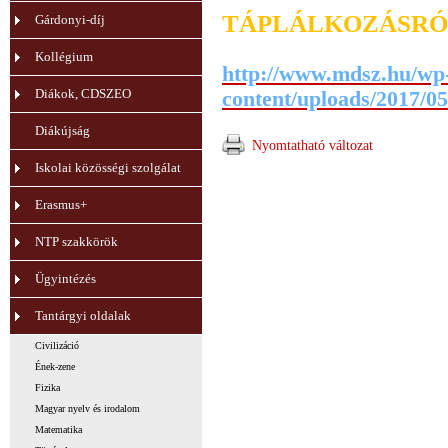
TÁPLÁLKOZÁSRÓ
Gárdonyi-díj
Kollégium
http://www.mdsz.hu/wp
Diákok, CDSZEO
content/uploads/201
Diákújság
Nyomtatható változat
Iskolai közösségi szolgálat
Erasmus+
NTP szakkörök
Ügyintézés
Tantárgyi oldalak
Civilizáció
Ének-zene
Fizika
Magyar nyelv és irodalom
Matematika