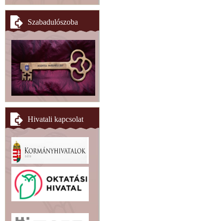
Szabadulószoba
Hivatali kapcsolat