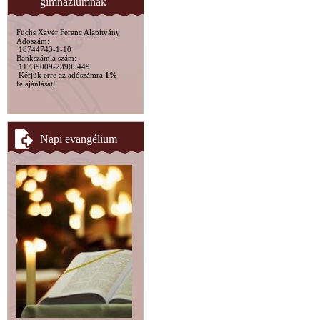
gimnáziumnak
Fuchs Xavér Ferenc Alapítvány
Adószám:
18744743-1-10
Bankszámla szám:
11739009-23905449
Kérjük erre az adószámra
1%
felajánlását!
Napi evangélium