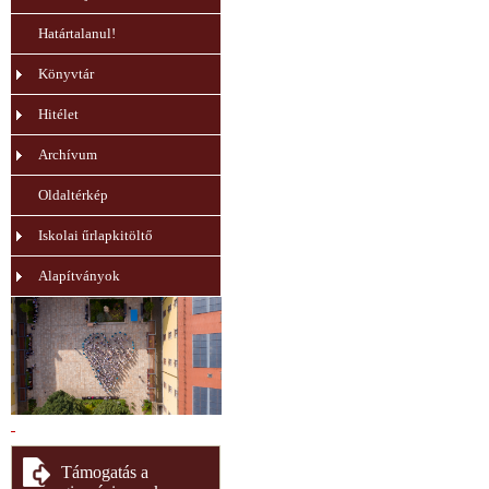
Határtalanul!
Könyvtár
Hitélet
Archívum
Oldaltérkép
Iskolai űrlapkitöltő
Alapítványok
Támogatás a