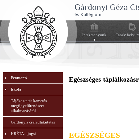
Gárdonyi Géza Ci
és Kollégium
Intézményünk
Tanév helyi r
Fenntartó
Egészséges táplálkozásr
Iskola
Tájékoztatás kamerás
megfigyelőrendszer
alkalmazásáról
Gárdonyis családfakutatás
EGÉSZSÉGES
KRÉTA e-jogsi