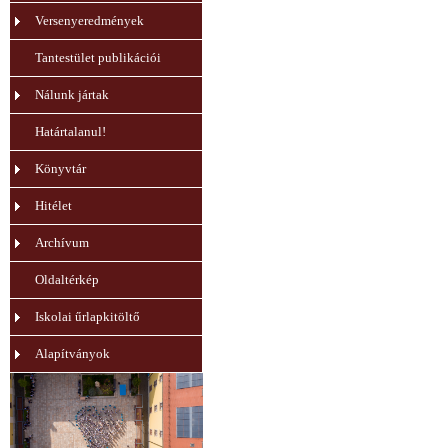
Versenyeredmények
Tantestület publikációi
Nálunk jártak
Határtalanul!
Könyvtár
Hitélet
Archívum
Oldaltérkép
Iskolai űrlapkitöltő
Alapítványok