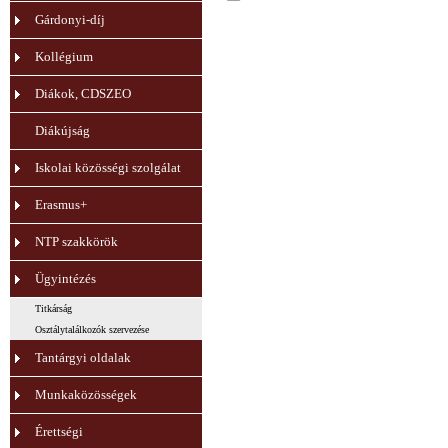
Gárdonyi-díj
Kollégium
Diákok, CDSZEO
Diákújság
Iskolai közösségi szolgálat
Erasmus+
NTP szakkörök
Ügyintézés
Titkárság
Osztálytalálkozók szervezése
Tantárgyi oldalak
Munkaközösségek
Érettségi