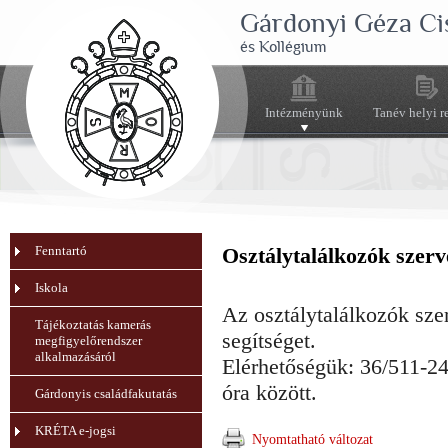
Gárdonyi Géza Ci
és Kollégium
Intézményünk
Tanév helyi r
Fenntartó
Osztálytalálkozók szerv
Iskola
Az osztálytalálkozók sze
Tájékoztatás kamerás
segítséget.
megfigyelőrendszer
alkalmazásáról
Elérhetőségük: 36/511-2
óra között.
Gárdonyis családfakutatás
KRÉTA e-jogsi
Nyomtatható változat