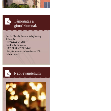
Támogatás a
gimnáziumnak
Fuchs Xavér Ferenc Alapítvány
Adószám:
18744743-1-10
Bankszámla szám:
11739009-23905449
Kérjük erre az adószámra
1%
felajánlását!
Napi evangélium