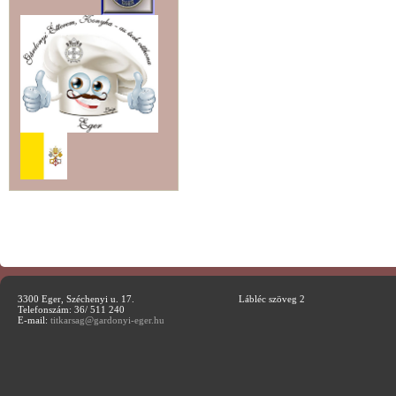
3300 Eger, Széchenyi u. 17.
Lábléc szöveg 2
Telefonszám: 36/ 511 240
E-mail:
titkarsag@gardonyi-eger.hu