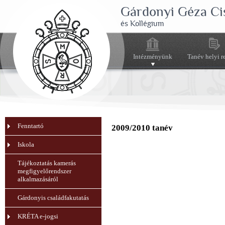
Gárdonyi Géza Ci
és Kollégium
Intézményünk
Tanév helyi r
Fenntartó
2009/2010 tanév
Iskola
Tájékoztatás kamerás
megfigyelőrendszer
alkalmazásáról
Gárdonyis családfakutatás
KRÉTA e-jogsi