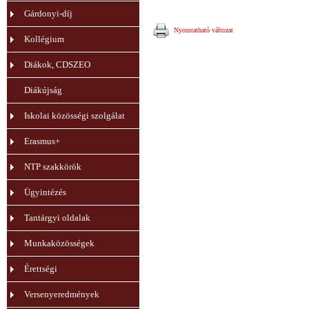
Gárdonyi-díj
Nyomtatható változat
Kollégium
Diákok, CDSZEO
Diákújság
Iskolai közösségi szolgálat
Erasmus+
NTP szakkörök
Ügyintézés
Tantárgyi oldalak
Munkaközösségek
Érettségi
Versenyeredmények