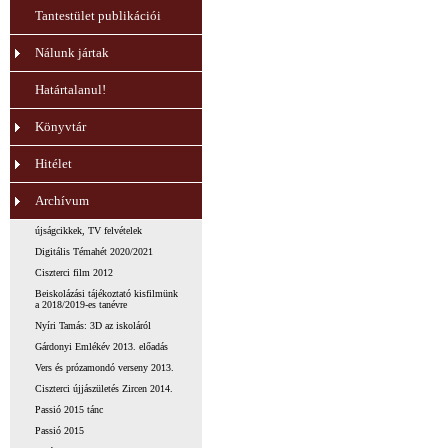
Tantestület publikációi
Nálunk jártak
Határtalanul!
Könyvtár
Hitélet
Archívum
újságcikkek, TV felvételek
Digitális Témahét 2020/2021
Ciszterci film 2012
Beiskolázási tájékoztató kisfilmünk
a 2018/2019-es tanévre
Nyíri Tamás: 3D az iskoláról
Gárdonyi Emlékév 2013. előadás
Vers és prózamondó verseny 2013.
Ciszterci újjászületés Zircen 2014.
Passió 2015 tánc
Passió 2015