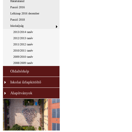
Határtalanul
Passió 2016
Lelkinap 2016 december
Passió 2018
Iskolaújság
2013/2014 tanév
2012/2013 tanév
2011/2012 tanév
2010/2011 tanév
2009/2010 tanév
2008/2009 tanév
Oldaltérkép
Iskolai űrlapkitöltő
Alapítványok