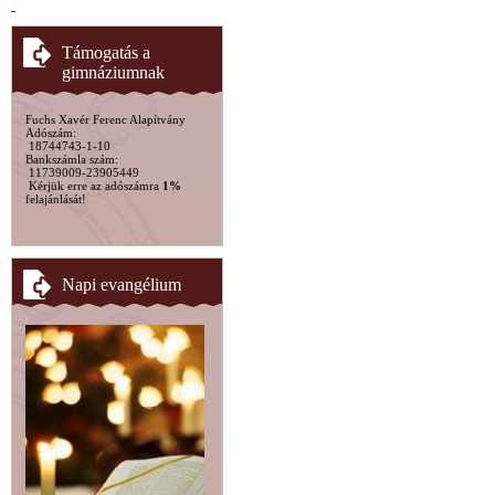
Támogatás a
gimnáziumnak
Fuchs Xavér Ferenc Alapítvány
Adószám:
18744743-1-10
Bankszámla szám:
11739009-23905449
Kérjük erre az adószámra
1%
felajánlását!
Napi evangélium