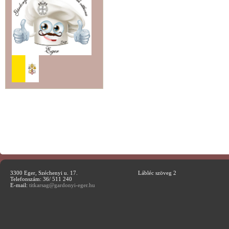
3300 Eger, Széchenyi u. 17.
Lábléc szöveg 2
Telefonszám: 36/ 511 240
E-mail:
titkarsag@gardonyi-eger.hu