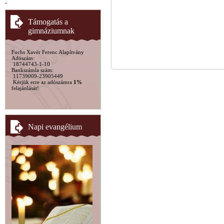
Támogatás a
gimnáziumnak
Fuchs Xavér Ferenc Alapítvány
Adószám:
18744743-1-10
Bankszámla szám:
11739009-23905449
Kérjük erre az adószámra
1%
felajánlását!
Napi evangélium