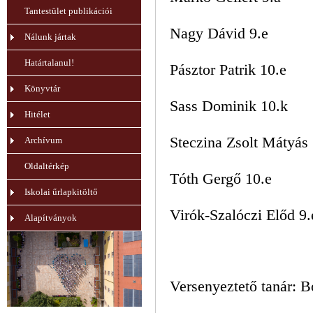
Tantestület publikációi
Nagy Dávid 9.e
Nálunk jártak
Határtalanul!
Pásztor Patrik 10.e
Könyvtár
Sass Dominik 10.k
Hitélet
Steczina Zsolt Mátyás 
Archívum
Oldaltérkép
Tóth Gergő 10.e
Iskolai űrlapkitöltő
Virók-Szalóczi Előd 9.
Alapítványok
Versenyeztető tanár: 