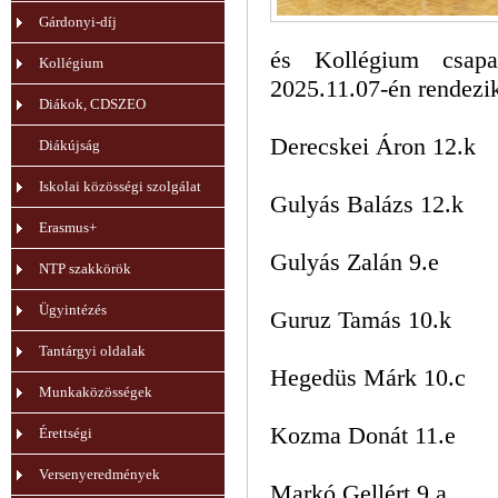
Gárdonyi-díj
és Kollégium csap
Kollégium
2025.11.07-én rendezi
Diákok, CDSZEO
Derecskei Áron 12.k
Diákújság
Iskolai közösségi szolgálat
Gulyás Balázs 12.k
Erasmus+
Gulyás Zalán 9.e
NTP szakkörök
Ügyintézés
Guruz Tamás 10.k
Tantárgyi oldalak
Hegedüs Márk 10.c
Munkaközösségek
Kozma Donát 11.e
Érettségi
Versenyeredmények
Markó Gellért 9.a