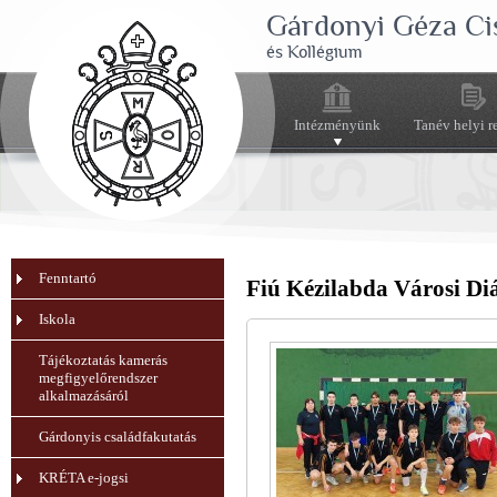
Gárdonyi Géza Ci
és Kollégium
Intézményünk
Tanév helyi r
Fenntartó
Fiú Kézilabda Városi Di
Iskola
Tájékoztatás kamerás
megfigyelőrendszer
alkalmazásáról
Gárdonyis családfakutatás
KRÉTA e-jogsi